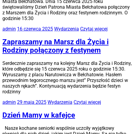
Miasta Bełchatowa. Dnia 15 czerwca 2025 roku
świętowaliśmy Dzień Patrona Miasta Bełchatowa połączony
z Marszem dla Życia i Rodziny oraz festynem rodzinnym. O
godzinie 15:30
admin
16 czerwca 2025
Wydarzenia
Czytaj więcej
Zapraszamy na Marsz dla Życia i
Rodziny połączony z festynem
Serdecznie zapraszamy na kolejny Marsz dla Życia i Rodziny,
które odbędzie się 15 czerwca 2025 roku o godzinie 15:30.
Wyruszamy z placu Narutowicza w Bełchatowie. Hasłem
przewodnim tegorocznego marszu jest” Przyszłość dzieci w
naszych rękach”. Kontynuacją wydarzenia będzie festyn
rodzinny
admin
29 maja 2025
Wydarzenia
Czytaj więcej
Dzień Mamy w kafejce
Nasze kochane seniorki wspólnie uczciły wyjątkowy
również dla nich dzień, jakim jest Dzień Mamy. Są nie tylko