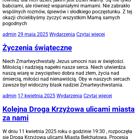
babciami, ale również wspaniałymi mamami. Nie zabrakło
wspólnych rozmów, śpiewów i słodkiego poczęstunku. Z tej
okazji chcielibyśmy życzyć wszystkim Mamą samych
pogodnych
admin
29 maja 2025
Wydarzenia
Czytaj więcej
Życzenia świąteczne
Niech Zmartwychwstały Jezus umocni nas w świętości.
Miłością i nadzieją napełni nasze serca. Niech utwierdza
naszą wiarę w zwycięstwo dobra nad złem, życia nad
śmiercią, miłości nad nienawiścią. Oby w naszych sercach
zawsze był widoczny blask nadziei Zmartwychwstania.
admin
17 kwietnia 2025
Wydarzenia
Czytaj więcej
Kolejna Droga Krzyżowa ulicami miasta
za nami
W dniu 11 kwietnia 2025 roku o godzinie 19:30 , rozpoczęła
się Droga Krzyżowa ulicami Miasta Bełchatowa. Procesja