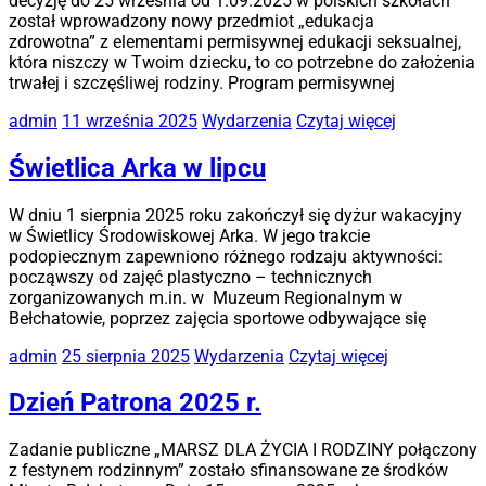
decyzję do 25 września od 1.09.2025 w polskich szkołach
został wprowadzony nowy przedmiot „edukacja
zdrowotna” z elementami permisywnej edukacji seksualnej,
która niszczy w Twoim dziecku, to co potrzebne do założenia
trwałej i szczęśliwej rodziny. Program permisywnej
admin
11 września 2025
Wydarzenia
Czytaj więcej
Świetlica Arka w lipcu
W dniu 1 sierpnia 2025 roku zakończył się dyżur wakacyjny
w Świetlicy Środowiskowej Arka. W jego trakcie
podopiecznym zapewniono różnego rodzaju aktywności:
począwszy od zajęć plastyczno – technicznych
zorganizowanych m.in. w Muzeum Regionalnym w
Bełchatowie, poprzez zajęcia sportowe odbywające się
admin
25 sierpnia 2025
Wydarzenia
Czytaj więcej
Dzień Patrona 2025 r.
Zadanie publiczne „MARSZ DLA ŻYCIA I RODZINY połączony
z festynem rodzinnym” zostało sfinansowane ze środków