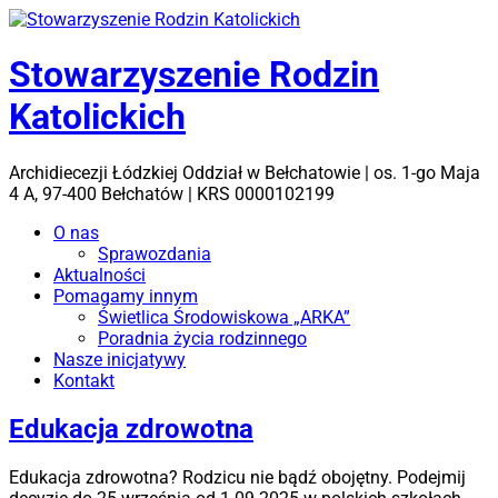
Skip
to
content
Stowarzyszenie Rodzin
Katolickich
Archidiecezji Łódzkiej Oddział w Bełchatowie | os. 1-go Maja
4 A, 97-400 Bełchatów | KRS 0000102199
Menu
O nas
Sprawozdania
Aktualności
Pomagamy innym
Świetlica Środowiskowa „ARKA”
Poradnia życia rodzinnego
Nasze inicjatywy
Kontakt
Edukacja zdrowotna
Edukacja zdrowotna? Rodzicu nie bądź obojętny. Podejmij