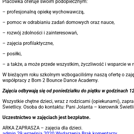
Placówka oferuje swoim podopiecznym:
– profesjonalną opiekę wychowawczą,
– pomoc w odrabianiu zadań domowych oraz nauce,
– rozwój zdolności i zainteresowań,
– zajęcia profilaktyczne,
– posiłki,
– a także, a może przede wszystkim, życzliwość i wsparcie w
W bieżącym roku szkolnym wzbogaciliśmy naszą ofertę o zaję
współpracy z Born 2 Bounce Dance Academy.
Zajęcia odbywają się od poniedziałku do piątku w godzinach 12 
Wszystkie chętne dzieci, wraz z rodzicami (opiekunami), zap
Świetlicy. Osoba do kontaktu: Pani Jolanta – kierownik Świetli
Uczestnictwo w zajęciach jest bezpłatne.
ARKA ZAPRASZA – zajęcia dla dzieci.
admin
29 września 2020
Wydarzenia
Brak komentarzy