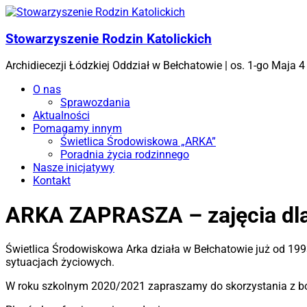
Skip
to
content
Stowarzyszenie Rodzin Katolickich
Archidiecezji Łódzkiej Oddział w Bełchatowie | os. 1-go Maja
Menu
O nas
Sprawozdania
Aktualności
Pomagamy innym
Świetlica Środowiskowa „ARKA”
Poradnia życia rodzinnego
Nasze inicjatywy
Kontakt
ARKA ZAPRASZA – zajęcia dla 
Świetlica Środowiskowa Arka działa w Bełchatowie już od 19
sytuacjach życiowych.
W roku szkolnym 2020/2021 zapraszamy do skorzystania z boga