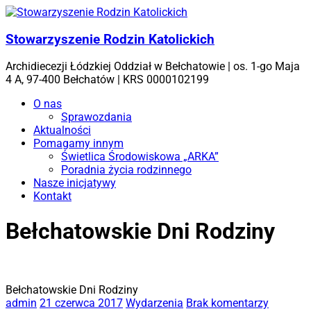
Skip
to
content
Stowarzyszenie Rodzin Katolickich
Archidiecezji Łódzkiej Oddział w Bełchatowie | os. 1-go Maja
4 A, 97-400 Bełchatów | KRS 0000102199
Menu
O nas
Sprawozdania
Aktualności
Pomagamy innym
Świetlica Środowiskowa „ARKA”
Poradnia życia rodzinnego
Nasze inicjatywy
Kontakt
Bełchatowskie Dni Rodziny
Bełchatowskie Dni Rodziny
admin
21 czerwca 2017
Wydarzenia
Brak komentarzy