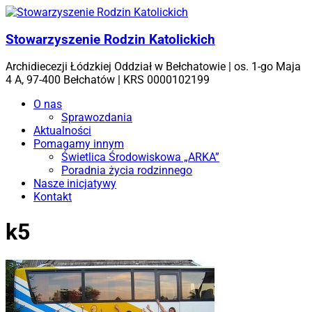
Skip
to
content
Stowarzyszenie Rodzin Katolickich
Archidiecezji Łódzkiej Oddział w Bełchatowie | os. 1-go Maja
4 A, 97-400 Bełchatów | KRS 0000102199
Menu
O nas
Sprawozdania
Aktualności
Pomagamy innym
Świetlica Środowiskowa „ARKA”
Poradnia życia rodzinnego
Nasze inicjatywy
Kontakt
k5