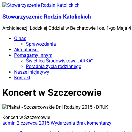
Skip
to
content
Stowarzyszenie Rodzin Katolickich
Archidiecezji Łódzkiej Oddział w Bełchatowie | os. 1-go Maja
Menu
O nas
Sprawozdania
Aktualności
Pomagamy innym
Świetlica Środowiskowa „ARKA”
Poradnia życia rodzinnego
Nasze inicjatywy
Kontakt
Koncert w Szczercowie
Koncert w Szczercowie
admin
2 czerwca 2015
Wydarzenia
Brak komentarzy