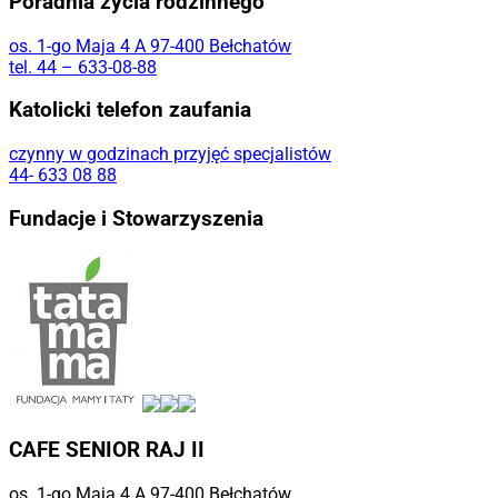
Poradnia życia rodzinnego
os. 1-go Maja 4 A 97-400 Bełchatów
tel. 44 – 633-08-88
Katolicki telefon zaufania
czynny w godzinach przyjęć specjalistów
44- 633 08 88
Fundacje i Stowarzyszenia
CAFE SENIOR RAJ II
os. 1-go Maja 4 A 97-400 Bełchatów