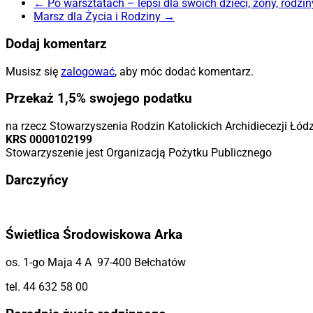
←
Po warsztatach – lepsi dla swoich dzieci, żony, rodzin
Marsz dla Życia i Rodziny
→
Dodaj komentarz
Musisz się
zalogować
, aby móc dodać komentarz.
Przekaż 1,5% swojego podatku
na rzecz Stowarzyszenia Rodzin Katolickich Archidiecezji Łód
KRS 0000102199
Stowarzyszenie jest Organizacją Pożytku Publicznego
Darczyńcy
Świetlica Środowiskowa Arka
os. 1-go Maja 4 A 97-400 Bełchatów
tel. 44 632 58 00