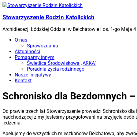
Skip
to
content
Stowarzyszenie Rodzin Katolickich
Archidiecezji Łódzkiej Oddział w Bełchatowie | os. 1-go Maja
Menu
O nas
Sprawozdania
Aktualności
Pomagamy innym
Świetlica Środowiskowa „ARKA”
Poradnia życia rodzinnego
Nasze inicjatywy
Kontakt
Schronisko dla Bezdomnych – 
Od prawie trzech lat Stowarzyszenie prowadzi Schronisko dla B
nadchodzącej zimy jesteśmy przygotowani na przyjęcie osób s
jedzenia.
Apelujemy do wszystkich mieszkańców Bełchatowa, aby zwróc