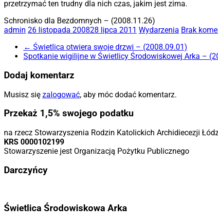
przetrzymać ten trudny dla nich czas, jakim jest zima.
Schronisko dla Bezdomnych – (2008.11.26)
admin
26 listopada 2008
28 lipca 2011
Wydarzenia
Brak kome
←
Świetlica otwiera swoje drzwi – (2008.09.01)
Spotkanie wigilijne w Świetlicy Środowiskowej Arka – (
Dodaj komentarz
Musisz się
zalogować
, aby móc dodać komentarz.
Przekaż 1,5% swojego podatku
na rzecz Stowarzyszenia Rodzin Katolickich Archidiecezji Łód
KRS 0000102199
Stowarzyszenie jest Organizacją Pożytku Publicznego
Darczyńcy
Świetlica Środowiskowa Arka