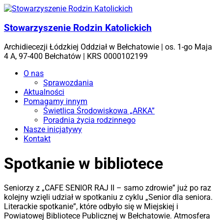
Skip
to
content
Stowarzyszenie Rodzin Katolickich
Archidiecezji Łódzkiej Oddział w Bełchatowie | os. 1-go Maja
4 A, 97-400 Bełchatów | KRS 0000102199
Menu
O nas
Sprawozdania
Aktualności
Pomagamy innym
Świetlica Środowiskowa „ARKA”
Poradnia życia rodzinnego
Nasze inicjatywy
Kontakt
Spotkanie w bibliotece
Seniorzy z „CAFE SENIOR RAJ II – samo zdrowie” już po raz
kolejny wzięli udział w spotkaniu z cyklu „Senior dla seniora.
Literackie spotkanie”, które odbyło się w Miejskiej i
Powiatowej Bibliotece Publicznej w Bełchatowie. Atmosfera