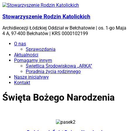
Skip
to
content
Stowarzyszenie Rodzin Katolickich
Archidiecezji Łódzkiej Oddział w Bełchatowie | os. 1-go Maja
4 A, 97-400 Bełchatów | KRS 0000102199
Menu
O nas
Sprawozdania
Aktualności
Pomagamy innym
Świetlica Środowiskowa „ARKA”
Poradnia życia rodzinnego
Nasze inicjatywy
Kontakt
Święta Bożego Narodzenia