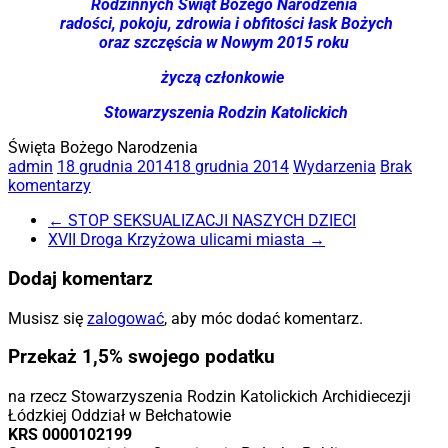
Ro
dzinn
ych Świ
ąt
Bożego Narodzenia
radości, p
okoju, zdrowi
a i obfitości łask Bożych
oraz szczęścia w Nowym 2015 roku
życzą członkowie
Stowarz
yszenia R
odzi
n
Kat
olickich
Święta Bożego Narodzenia
admin
18 grudnia 2014
18 grudnia 2014
Wydarzenia
Brak
komentarzy
←
STOP SEKSUALIZACJI NASZYCH DZIECI
XVII Droga Krzyżowa ulicami miasta
→
Dodaj komentarz
Musisz się
zalogować
, aby móc dodać komentarz.
Przekaż 1,5% swojego podatku
na rzecz Stowarzyszenia Rodzin Katolickich Archidiecezji
Łódzkiej Oddział w Bełchatowie
KRS 0000102199