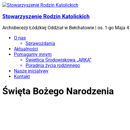
Skip
to
content
Stowarzyszenie Rodzin Katolickich
Archidiecezji Łódzkiej Oddział w Bełchatowie | os. 1-go Maja
Menu
O nas
Sprawozdania
Aktualności
Pomagamy innym
Świetlica Środowiskowa „ARKA”
Poradnia życia rodzinnego
Nasze inicjatywy
Kontakt
Święta Bożego Narodzenia