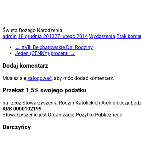
Święta Bożego Narodzenia
admin
18 grudnia 2013
27 lutego 2014
Wydarzenia
Brak kome
←
XVIII Bełchatowskie Dni Rodziny
Jeden (CENNY) procent.
→
Dodaj komentarz
Musisz się
zalogować
, aby móc dodać komentarz.
Przekaż 1,5% swojego podatku
na rzecz Stowarzyszenia Rodzin Katolickich Archidiecezji Łód
KRS 0000102199
Stowarzyszenie jest Organizacją Pożytku Publicznego
Darczyńcy