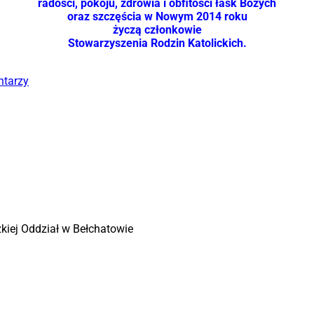
radości, pokoju, zdrowia i obfitości łask Bożych
oraz szczęścia w Nowym 2014 roku
życzą członkowie
Stowarzyszenia Rodzin Katolickich.
ntarzy
zkiej Oddział w Bełchatowie