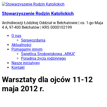
Skip
to
content
Stowarzyszenie Rodzin Katolickich
Archidiecezji Łódzkiej Oddział w Bełchatowie | os. 1-go Maja
4 A, 97-400 Bełchatów | KRS 0000102199
Menu
O nas
Sprawozdania
Aktualności
Pomagamy innym
Świetlica Środowiskowa „ARKA”
Poradnia życia rodzinnego
Nasze inicjatywy
Kontakt
Warsztaty dla ojców 11-12
maja 2012 r.