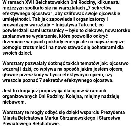
W ramach XVII Bełchatowskich Dni Rodziny, kilkunastu
mężczyzn spotkało się na warsztatach „7 sekretów
efektywnego ojcostwa”, aby szlifować swoje ojcowskie
umiejętności. Tak jak zapowiadali organizatorzy i
prowadzący warsztaty – Inicjatywa Tato.net, co
potwierdzali sami uczestnicy – było to ciekawe, nowatorsko
zaplanowane wydarzenie, które pozwoliło odkryć
drzemiące w ojcach pokłady energii ale co najważniejsze
pomogło zrozumieć i na nowo stawać się bohaterami dla
swoich dzieci.
Warsztaty pozwalały dotknąć takich tematów jak: ojcostwo
wczoraj i dziś, co wpływa na sposób jakim jestem ojcem,
główne przeszkody w byciu efektywnym ojcem, czy
wreszcie poznać 7 sekretów efektywnego ojcostwa.
Jest to druga już propozycja dla ojców w ramach
organizowanych Dni Rodziny. Kolejna, miejmy nadzieję
niebawem.
Warsztaty te mogły odbyć się dzięki wsparciu Prezydenta
Miasta Bełchatowa Marka Chrzanowskiego i Starostwa
Powiatowego Bełchatowie.