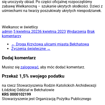
się uroczysty obiad. Po części oficjalnej rozpoczęliśmy
zabawę Wielkanocną – szukanie ukrytych słodkości. Dzieci z
uśmiechami na twarzy poszukiwały ukrytych niespodzianek.
Wielkanoc w świetlicy
admin
5 kwietnia 2023
6 kwietnia 2023
Wydarzenia
Brak
komentarzy
←
Droga Krzyżowa ulicami miasta Bełchatowa
Życzenia świąteczne
→
Dodaj komentarz
Musisz się
zalogować
, aby móc dodać komentarz.
Przekaż 1,5% swojego podatku
na rzecz Stowarzyszenia Rodzin Katolickich Archidiecezji
Łódzkiej Oddział w Bełchatowie
KRS 0000102199
Stowarzyszenie jest Organizacją Pożytku Publicznego