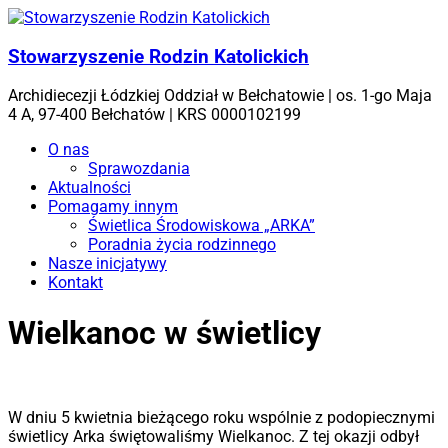
Skip
to
content
Stowarzyszenie Rodzin Katolickich
Archidiecezji Łódzkiej Oddział w Bełchatowie | os. 1-go Maja
4 A, 97-400 Bełchatów | KRS 0000102199
Menu
O nas
Sprawozdania
Aktualności
Pomagamy innym
Świetlica Środowiskowa „ARKA”
Poradnia życia rodzinnego
Nasze inicjatywy
Kontakt
Wielkanoc w świetlicy
W dniu 5 kwietnia bieżącego roku wspólnie z podopiecznymi
świetlicy Arka świętowaliśmy Wielkanoc. Z tej okazji odbył