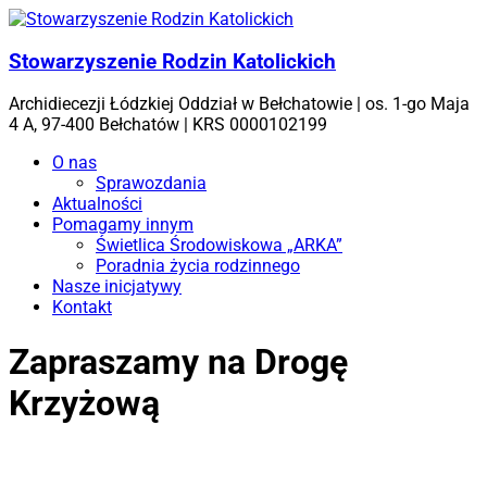
Skip
to
content
Stowarzyszenie Rodzin Katolickich
Archidiecezji Łódzkiej Oddział w Bełchatowie | os. 1-go Maja
4 A, 97-400 Bełchatów | KRS 0000102199
Menu
O nas
Sprawozdania
Aktualności
Pomagamy innym
Świetlica Środowiskowa „ARKA”
Poradnia życia rodzinnego
Nasze inicjatywy
Kontakt
Zapraszamy na Drogę
Krzyżową