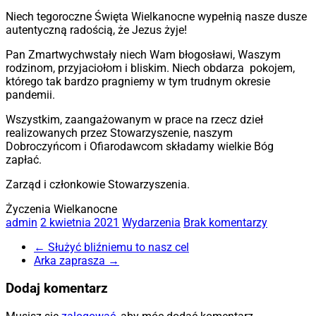
Niech tegoroczne Święta Wielkanocne wypełnią nasze dusze
autentyczną radością, że Jezus żyje!
Pan Zmartwychwstały niech Wam błogosławi, Waszym
rodzinom, przyjaciołom i bliskim. Niech obdarza pokojem,
którego tak bardzo pragniemy w tym trudnym okresie
pandemii.
Wszystkim, zaangażowanym w prace na rzecz dzieł
realizowanych przez Stowarzyszenie, naszym
Dobroczyńcom i Ofiarodawcom składamy wielkie Bóg
zapłać.
Zarząd i członkowie Stowarzyszenia.
Życzenia Wielkanocne
admin
2 kwietnia 2021
Wydarzenia
Brak komentarzy
←
Służyć bliźniemu to nasz cel
Arka zaprasza
→
Dodaj komentarz