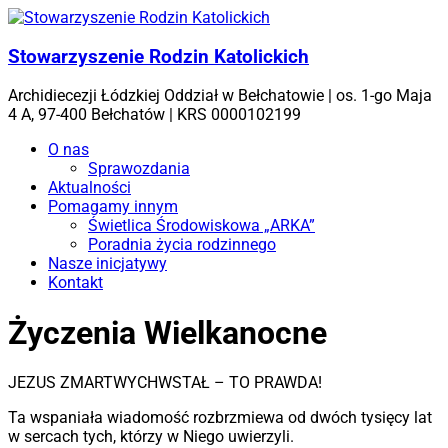
Skip
to
content
Stowarzyszenie Rodzin Katolickich
Archidiecezji Łódzkiej Oddział w Bełchatowie | os. 1-go Maja
4 A, 97-400 Bełchatów | KRS 0000102199
Menu
O nas
Sprawozdania
Aktualności
Pomagamy innym
Świetlica Środowiskowa „ARKA”
Poradnia życia rodzinnego
Nasze inicjatywy
Kontakt
Życzenia Wielkanocne
JEZUS ZMARTWYCHWSTAŁ – TO PRAWDA!
Ta wspaniała wiadomość rozbrzmiewa od dwóch tysięcy lat
w sercach tych, którzy w Niego uwierzyli.