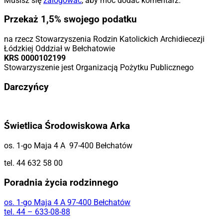
Musisz się
zalogować
, aby móc dodać komentarz.
Przekaż 1,5% swojego podatku
na rzecz Stowarzyszenia Rodzin Katolickich Archidiecezji
Łódzkiej Oddział w Bełchatowie
KRS 0000102199
Stowarzyszenie jest Organizacją Pożytku Publicznego
Darczyńcy
Świetlica Środowiskowa Arka
os. 1-go Maja 4 A 97-400 Bełchatów
tel. 44 632 58 00
Poradnia życia rodzinnego
os. 1-go Maja 4 A 97-400 Bełchatów
tel. 44 – 633-08-88